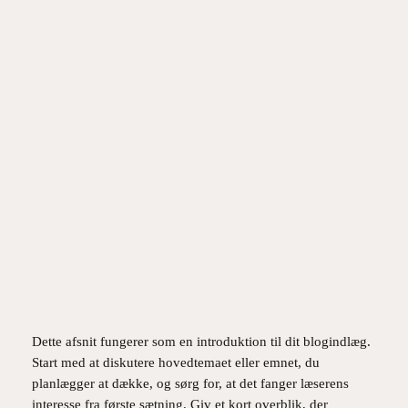
Spring
til
Instagram
Facebook
X
indhold
Hvordan Sociale Medier
Former Fremtidens Trends
maj 10, 2026
Dette afsnit fungerer som en introduktion til dit blogindlæg.
Start med at diskutere hovedtemaet eller emnet, du
planlægger at dække, og sørg for, at det fanger læserens
interesse fra første sætning. Giv et kort overblik, der