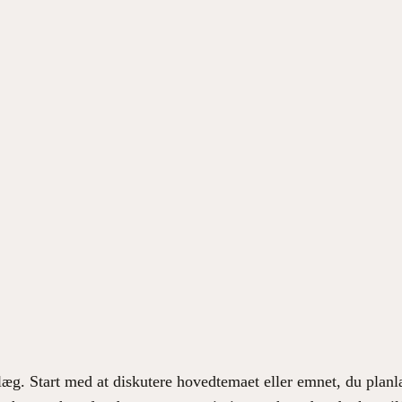
Galleri
FAQ
Ressourcer
Blog
Om
Kont
e i Fremtidens Hjem
dlæg. Start med at diskutere hovedtemaet eller emnet, du planl