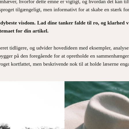
remhæver, hvorfor dette emne er vigtigt, og hvordan det kan til
sproget tilgængeligt, men informativt for at skabe en stærk fo
ybeste visdom. Lad dine tanker falde til ro, og klarhed vil
temaet for din artikel.
ceret tidligere, og udvider hovedideen med eksempler, analyser
 bygger på den foregående for at opretholde en sammenhængen
roget kortfattet, men beskrivende nok til at holde læserne enga