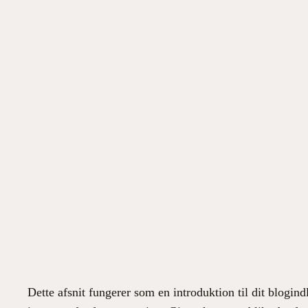
Spring
til
indhold
Teknologiens Roll
maj 10, 2026
Dette afsnit fungerer som en introduktion til dit blogin