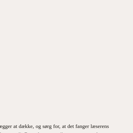
Instagram
Facebook
X
akt
ægger at dække, og sørg for, at det fanger læserens